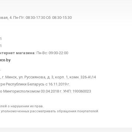
овая, 4. Пн-Пт: 08:30-17:30 Сб: 08.30-15.30
1
1
нтернет магазина:
Пн-Вс: 09:00-22:00
eco.by
»
 г. Минск, ул. Руссиянова, д. 3, корп. 1, комн. 326-А\14
е Республики Беларусь с 16.11.2019 г.
 Мингорисполкомом 03.04.2018 г. УНП: 193060023
лей о нарушении их прав.
, уполномоченных рассматривать обращения покупателей