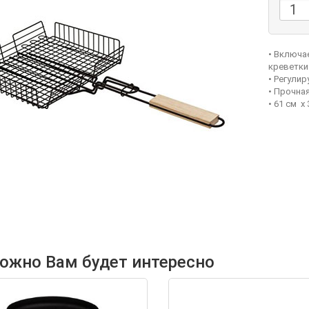
• Включа
креветки
• Регули
• Прочна
• 61 см x
ожно Вам будет интересно